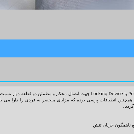
تجهیزات قفل کن موسوم به Power Lock یا Locking Device جهت اتصال محکم 
مچنین انطباقات پرسی بوده که مزایای منحصر به فردی را دارا می باشد.
ردد .
 ناهمگون جریان تنش